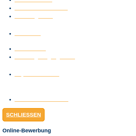
Aluminium-Haustüren
Türkonfigurator
Innentüren
Zimmertüren
Wohnungseingangstüren
Reparaturservice
Generalunternehmer
SCHLIESSEN
Online-Bewerbung